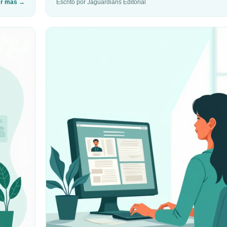
er más
→
Escrito por Jaguardians Editorial