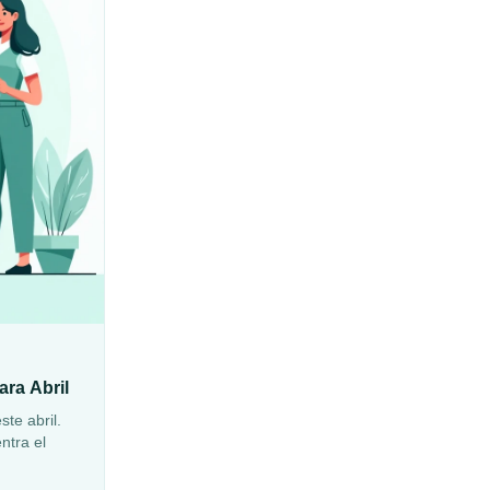
ra Abril
te abril.
ntra el