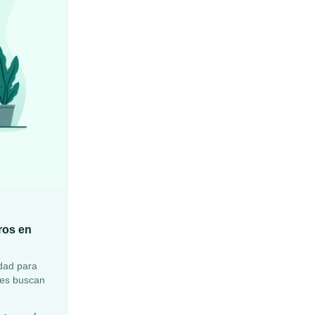
ros en
dad para
nes buscan