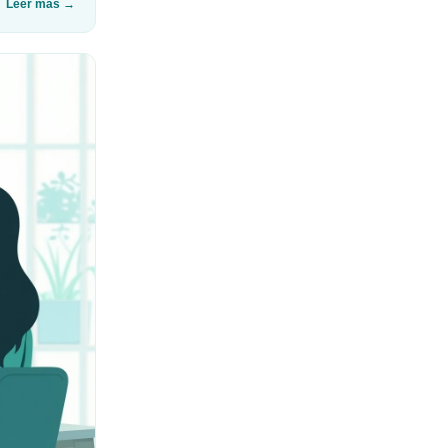
Leer más
→