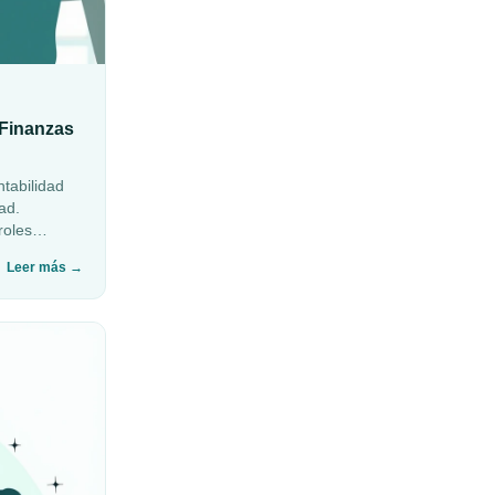
 Finanzas
ntabilidad
ad.
roles
Leer más
→