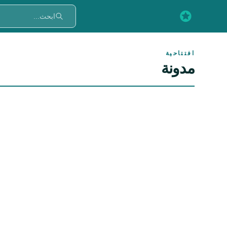
افتتاحية
مدونة